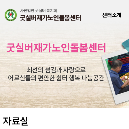
센터소개
굿실버재가노인돌봄센터
최선의 섬김과 사랑으로
어르신들의 편안한 쉼터 행복 나눔공간
자료실