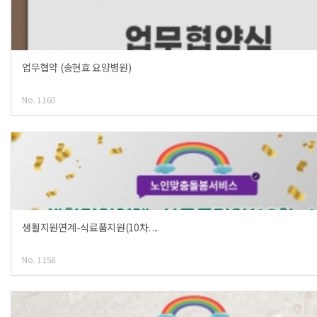
업무협약 (송현효 요양병원)
No. 1160
생활지원연계-식료품지원(10차. ...
No. 1158