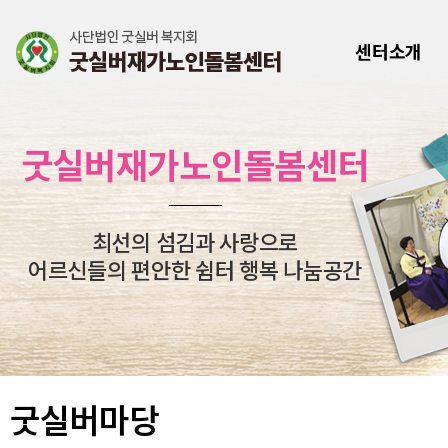
센터소개
굿실버재가노인돌봄센터
최선의 섬김과 사랑으로
어르신들의 편안한 쉼터 행복 나눔공간
굿실버마당