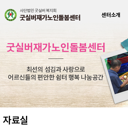
센터소개
굿실버재가노인돌봄센터
최선의 섬김과 사랑으로
어르신들의 편안한 쉼터 행복 나눔공간
자료실