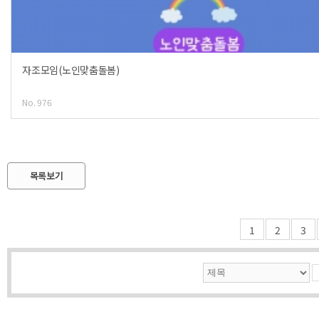
자조모임(노인맞춤돌봄)
No. 976
목록보기
1
2
3