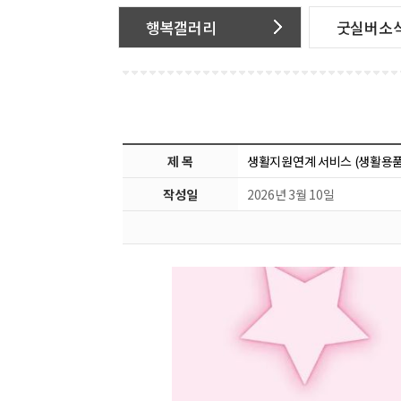
행복갤러리
굿실버소
제 목
생활지원연계 서비스 (생활용품
작성일
2026년 3월 10일