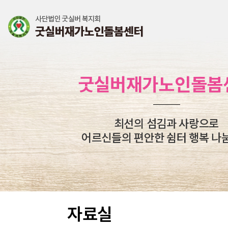
굿실버재가노인돌봄
최선의 섬김과 사랑으로
어르신들의 편안한 쉼터 행복 나
자료실