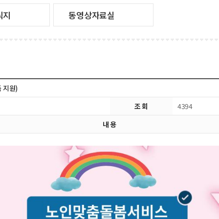
식지
동영상자료실
 지원)
조 회
4394
내 용