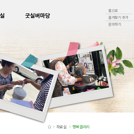
홈으로
실
굿실버마당
즐겨찾기 추가
문의하기
자료실
행복갤러리