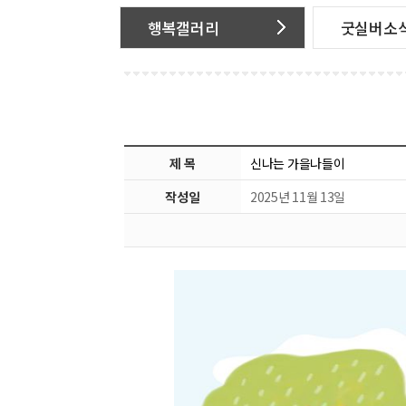
행복갤러리
굿실버소
제 목
신나는 가을나들이
작성일
2025년 11월 13일