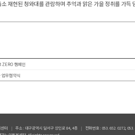
축소 재현된
청와대
를 관람하며 추억과 맑은 가을 정취를 가득
 ZERO 캠페인
 업무협약식
봄센터
|
주소 :
대구광역시 달서구 상인로 84, 4층
|
전화번호 : 053. 652. 0272, 053. 
재가노인돌봄센터. All rights reserved.