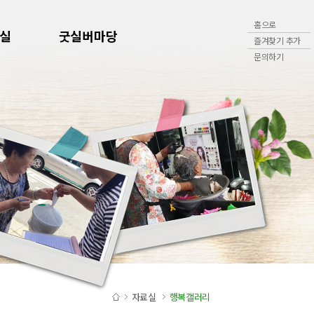
홈으로
실
굿실버마당
즐겨찾기 추가
문의하기
자료실
행복갤러리