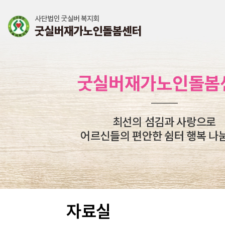
굿실버재가노인돌봄
최선의 섬김과 사랑으로
어르신들의 편안한 쉼터 행복 나
자료실