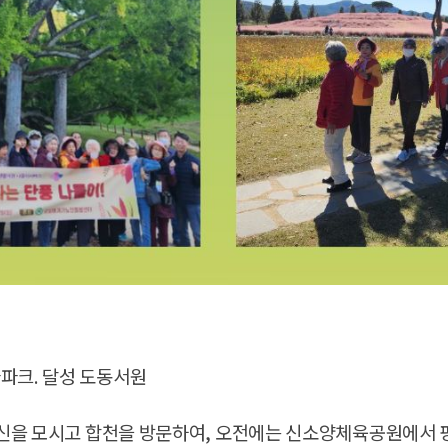
마파크. 달성 도동서원
르신을 모시고
합천
을 방문하여, 오전에는
신소양체육공원
에서 