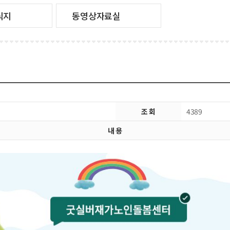
식지
동영상자료실
조 회
4389
내 용