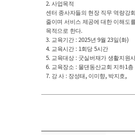
2.
사업목적
센터 종사자들의 현장 직무 역량강화
줄이며 서비스 제공에 대한 이해도
.
목적으로 한다
3.
: 2025
9
23
(
)
교육기간
년
월
일
화
4.
: 1
5
교육시간
회당
시간
5.
:
교육대상
굿실버재가 생활지원
6.
:
1
교육장소
물댄동산교회 지하
층
7.
:
,
,
,
강 사
장성태
이미향
박지호