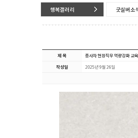
행복갤러리
굿실버소
제 목
종사자 현장직무 역량강화 교육 
작성일
2025년 9월 26일