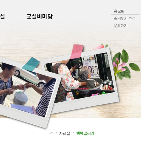
홈으로
실
굿실버마당
즐겨찾기 추가
문의하기
자료실
행복갤러리