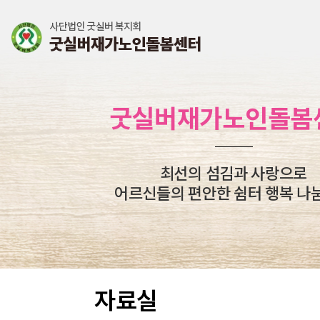
굿실버재가노인돌봄
최선의 섬김과 사랑으로
어르신들의 편안한 쉼터 행복 나
자료실