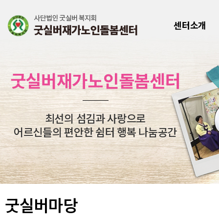
센터소개
굿실버재가노인돌봄센터
최선의 섬김과 사랑으로
어르신들의 편안한 쉼터 행복 나눔공간
굿실버마당