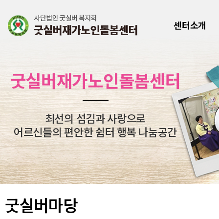
센터소개
굿실버재가노인돌봄센터
최선의 섬김과 사랑으로
어르신들의 편안한 쉼터 행복 나눔공간
굿실버마당