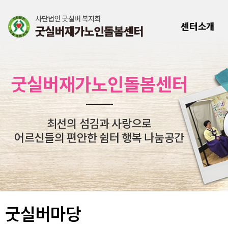
센터소개
굿실버재가노인돌봄센터
최선의 섬김과 사랑으로
어르신들의 편안한 쉼터 행복 나눔공간
굿실버마당