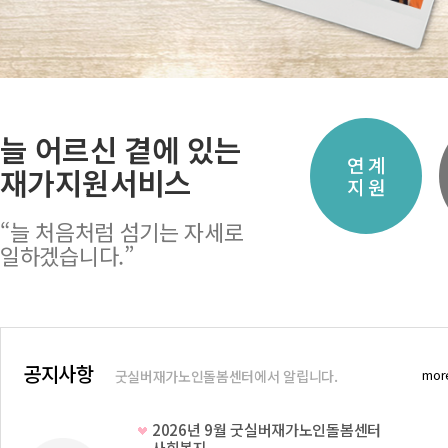
늘 어르신 곁에 있는
경
여가활동
지역사회
연 계
재가지원서비스
원
지원
지원개발
지 원
“늘 처음처럼 섬기는 자세로
일하겠습니다.”
공지사항
mor
굿실버재가노인돌봄센터에서 알립니다.
2026년 9월 굿실버재가노인돌봄센터
사회복지..