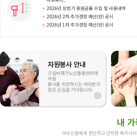
2026년 상반기 후원금품 수입 및 사용내역
2026년 2차 추가경정 예산(안) 공시
2026년 1차 추가경정 예산(안) 공시
자원봉사 안내
굿실버재가노인돌봄센터에
자원
봉사를 희망하시는 여러분의
많은 손길을 기다립니다.
내 가
어르신들에게 편안하고 안락한 복지서비스