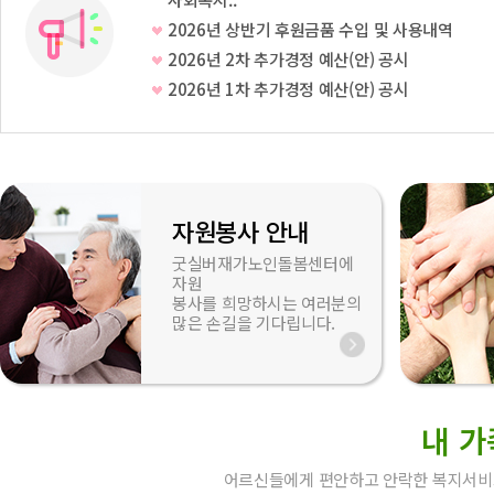
2026년 상반기 후원금품 수입 및 사용내역
2026년 2차 추가경정 예산(안) 공시
2026년 1차 추가경정 예산(안) 공시
자원봉사 안내
굿실버재가노인돌봄센터에
자원
봉사를 희망하시는 여러분의
많은 손길을 기다립니다.
내 가
어르신들에게 편안하고 안락한 복지서비스