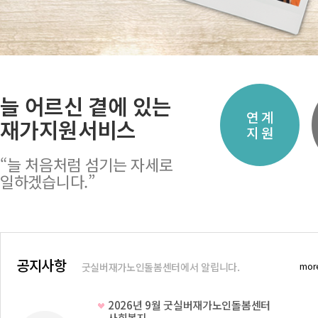
늘 어르신 곁에 있는
경
여가활동
지역사회
연 계
재가지원서비스
원
지원
지원개발
지 원
“늘 처음처럼 섬기는 자세로
일하겠습니다.”
공지사항
mor
굿실버재가노인돌봄센터에서 알립니다.
2026년 9월 굿실버재가노인돌봄센터
사회복지..