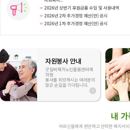
2026년 상반기 후원금품 수입 및 사용내역
2026년 2차 추가경정 예산(안) 공시
2026년 1차 추가경정 예산(안) 공시
자원봉사 안내
굿실버재가노인돌봄센터에
자원
봉사를 희망하시는 여러분의
많은 손길을 기다립니다.
내 가
어르신들에게 편안하고 안락한 복지서비스