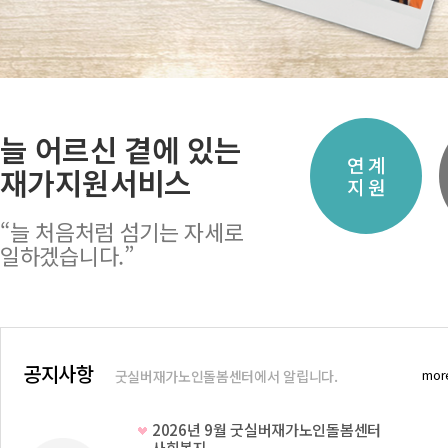
늘 어르신 곁에 있는
경
여가활동
지역사회
연 계
재가지원서비스
원
지원
지원개발
지 원
“늘 처음처럼 섬기는 자세로
일하겠습니다.”
공지사항
mor
굿실버재가노인돌봄센터에서 알립니다.
2026년 9월 굿실버재가노인돌봄센터
사회복지..